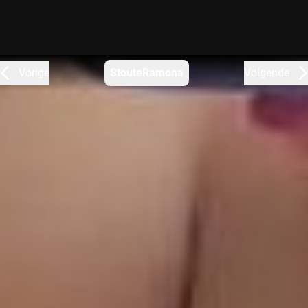
Vorige
StouteRamona
Volgende