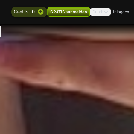
credits:
0
GRATIS aanmelden
Dutch
Inloggen