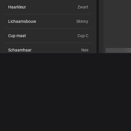
Haarkleur
Zwart
Lichaamsbouw
Skinny
Cup maat
Cup C
Schaamhaar
Nee
Seksuele voorkeur
Bisexueel
Relatie
Nee
Etniciteit
Aziatisch
Piercings
Ja
Tattoo's
Ja